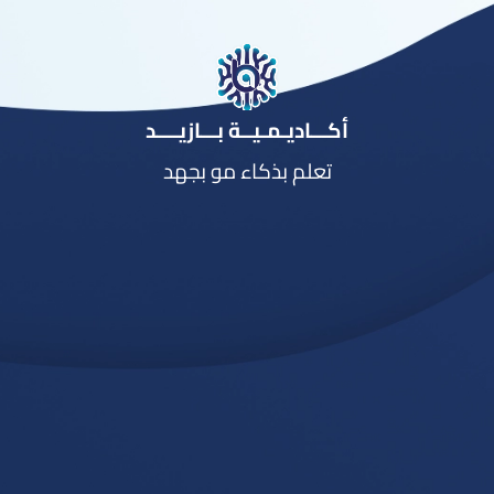
أكـــاديـمـيــة بـــازيــــد
تعلم بذكاء مو بجهد