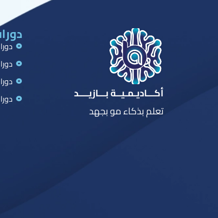
دورات
دورا
دورا
دورا
أكـــاديـمـيــة بـــازيــــد
دورا
تعلم بذكاء مو بجهد