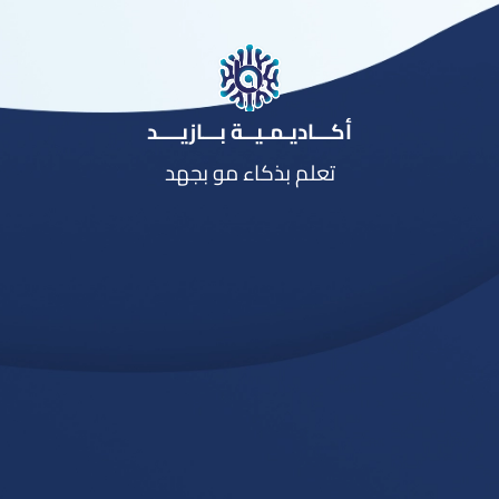
أكـــاديـمـيــة بـــازيــــد
تعلم بذكاء مو بجهد