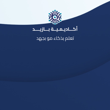
أكـــاديـمـيــة بـــازيــــد
تعلم بذكاء مو بجهد