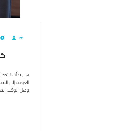
Irti
ي
كم ب
هل بدأت تشعر أن
وهل الوقت المت