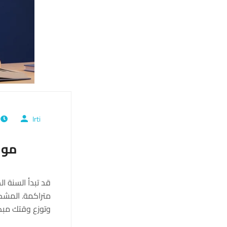
Irti
ي
مواعي
قد تبدأ السنة ا
متراكمة. المشك
وتوزع وقتك مبك