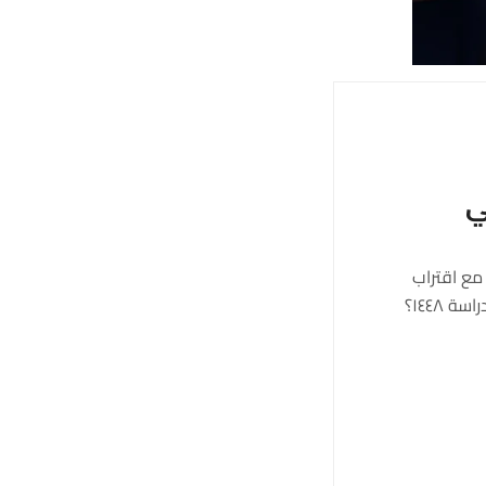
مع اقتراب
العودة إلى المدارس، يبدأ كثير من الطلاب في طرح السؤال نفسه: كم باقي على بداية الدراسة ١٤٤٨؟