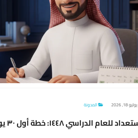
وليو 18, 2026
المدونة
داد للعام الدراسي ١٤٤٨: خطة أول ٣٠ يومًا