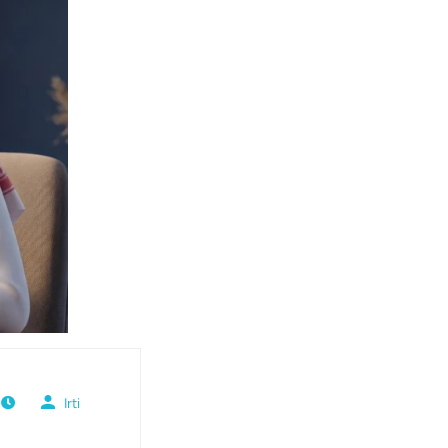
Irti
ي