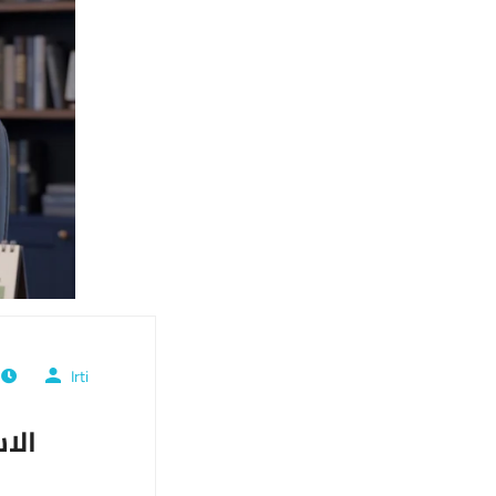
Irti
ي
الاستع