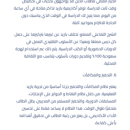
الخيار المثالي للطلاب الذين قد يواجهون تحديات في تخصيص
وقت ثابت للدراسة. توفر أكاديمية بازيد تذاكر متاحة في أي ساعة
من اليوم، مما يتيح لك الدراسة في الوقت الذي يناسبك دون
الحاجة للالتزام بمواعيد ثابتة.
الشرح التفاعلي الممتع: تختلف بازيد عن غيرها بتركيزها على جعل
كل درس ممتعًا وبعيدًا عن الأسلوب التقليدي الممل في
الدورات الحضورية أو الكتب الدراسية. يتم ذلك عبر استخدام لهجة
سعودية 100% وتقديم دورات بأسلوب يتناسب مع الثقافة
المحلية.
6. التحفيز والمكافآت
يعتبر نظام المكافآت والتحفيز جزءًا أساسيًا من تجربة بازيد
التعليمية. من خلال نظام النقاط و الجوايز على الإنجازات،
المسابقات الدورية، والتحفيز المستمر من المدربين، يظل الطالب
متحفزًا طوال الوقت. هذا النظام لا يساعد فقط على تحسين
الأداء الأكاديمي، بل يعزز من رغبة الطالب في تحقيق أهدافه
بأعلى كفاءة.