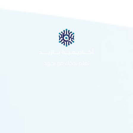
أكـــاديـمـيــة بـــازيــــد
تعلم بذكاء مو بجهد