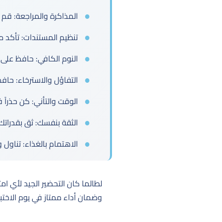
المذاكرة والمراجعة: قم
تنظيم المستندات: تأكد من
النوم الكافي: حافظ على ن
التفاؤل والاسترخاء: حاف
الوقت والتأني: كن حذراً ف
الثقة بنفسك: ثق بقدراتك
الاهتمام بالغذاء: تناول
لطالما كان التحضير الجيد لأي ام
وضمان أداء ممتاز في يوم الاختبار