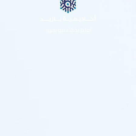
أكـــاديـمـيــة بـــازيــــد
تعلم بذكاء مو بجهد