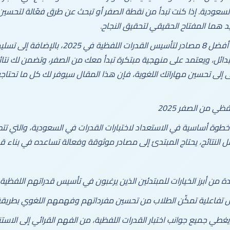
سعودية. إذا كنت تبدأ من نقطة الصفر أو تبحث عن طرق فعّالة لتحسين 
د هما المفتاح الحقيقي لتحقيق النجاح.
في هذا المقال، سنستعرض لك أفضل 8 مصادر لتأسيس ا
ائل، ويعتمد على منهجية مبتكرة تبدأ معك من الصفر، وتضمن لك نت
عى إلى تحسين مهاراتك اللغوية، فإن هذا المقال سيوفر لك كل ما تحتا
خطوة أساسية في الاستعداد لاختبارات القدرات في السعودية، والتي تتط
النتائج، يحتاج المبتدئ إلى مصادر موثوقة وفعالة تساعده في بناء قد
 أبرز الخيارات للمبتدئين الذين يرغبون في تأسيس قدراتهم اللفظية 
 تفاعلية تمكِّن الطلاب من تحسين مفرداتهم وفهمهم اللغوي بطريقة
 جميع جوانب اختبار القدرات اللفظية، من الفهم القرائي إلى الاستنت