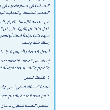
المحطات في مسار التعليم في ال
المصادر المناسبة والتخطيط الجي
كحل متكامل يتفوق على كل البد
سواء كنت مبتدئًا تمامًا أو تس
رحلتك بثقة ونجاح.
أفضل 8 مصادر تأسيس قدرات لفظي من الصفر 2025
إن تأسيس القدرات اللفظية يعد 
والفهم والتفسير. ولتحقيق أفضل 
1. هدفك لفظي
منصة “هدفك لفظي” هي واحدة من
تتميز هذه المنصة بتقديم دروس
تتضمن المنصة محتوى دراسي يغطي