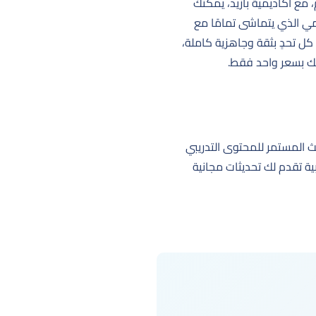
مع أكاديمية بازيد، يمكنك
مي الذي يتماشى تمامًا مع
كل تحدٍ بثقة وجاهزية كاملة،
لك بسعر واحد فقط.
العوامل الأساسية هو التحديث المستمر للمحتوى التدريبي
هذه القائمة، نستعرض لك 9 منصات ودورات تدريبية تقدم لك تحديثات مجانية