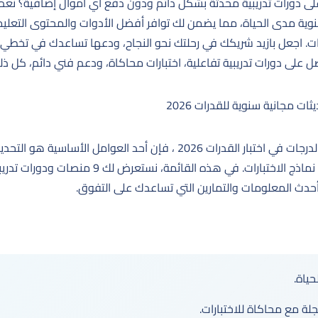
لى دورات تدريبية محدثة بشكل دائم ودون دفع أي أموال إضافية؟ نعم، 
نوية مدى الحياة، مما يضمن لك توافر أفضل الأدوات والمحتوى التعلي
درات. اجعل بازيد شريكك في رحلتك نحو النجاح، ودعها تساعدك في تخطي 
ل على دورات تدريبية تفاعلية، اختبارات محاكاة، ودعم فني دائم، كل ذ
عندما يتعلق الأمر بتحقيق أعلى الدرجات في اختبار القدرات 2026 ، فإن أحد 
لمواكبة أي تغييرات قد تطرأ على نماذج الاختبارات. في 
دث المعلومات والتمارين التي تساعدك على التفوق.
حياة.
لة مع محاكاة للاختبارات.