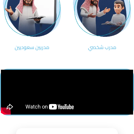
مدرب شخصي
مدربين سعوديين