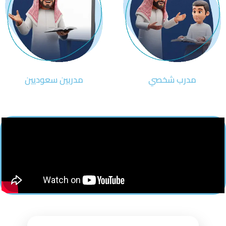
مدرب شخصي
مدربين سعوديين