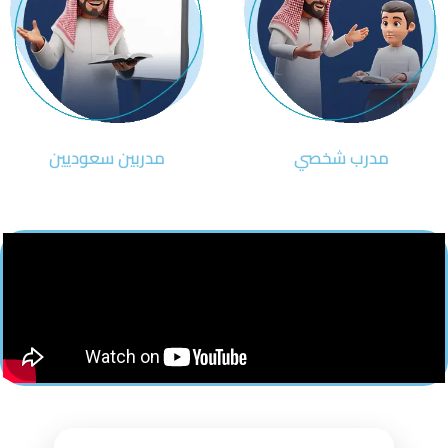
مدرب شخصي
مدربين سعوديين