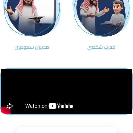
مدرب شخصي
مدربين سعوديين