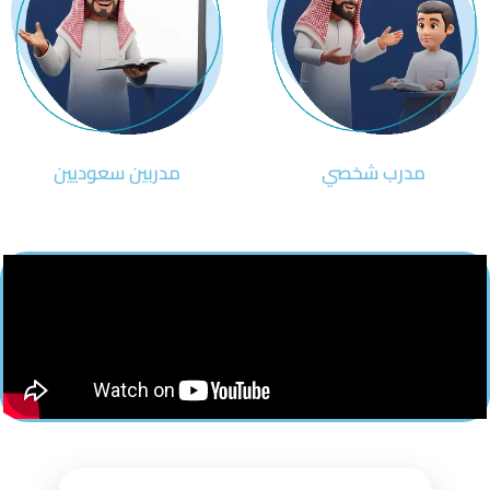
مدرب شخصي
مدربين سعوديين