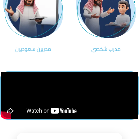
مدرب شخصي
مدربين سعوديين