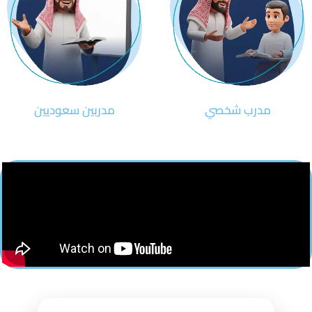
مدرب شخصي
مدربين سعوديين