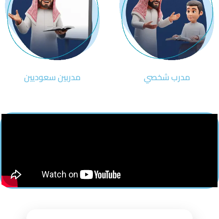
مدرب شخصي
مدربين سعوديين