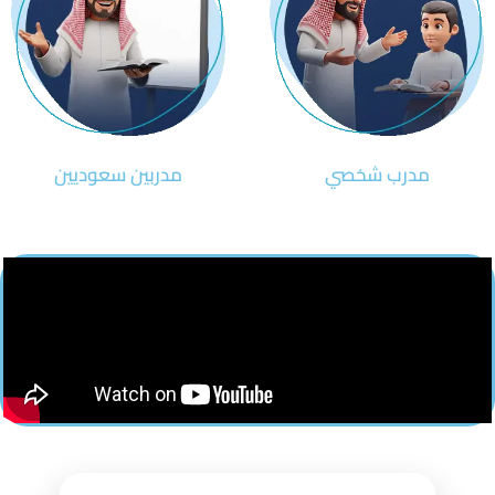
مدرب شخصي
مدربين سعوديين