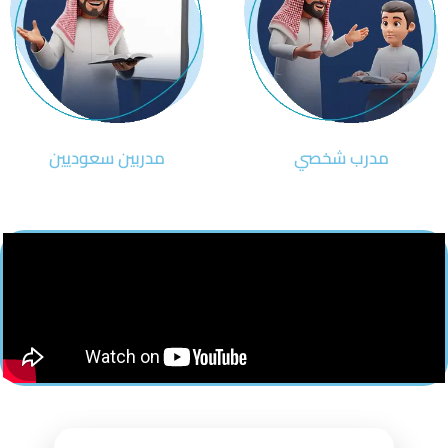
مدرب شخصي
مدربين سعوديين