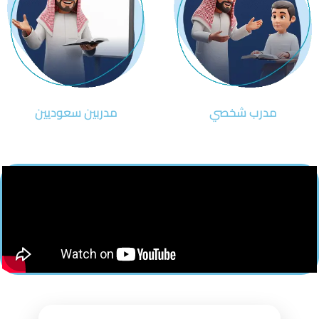
مدرب شخصي
مدربين سعوديين