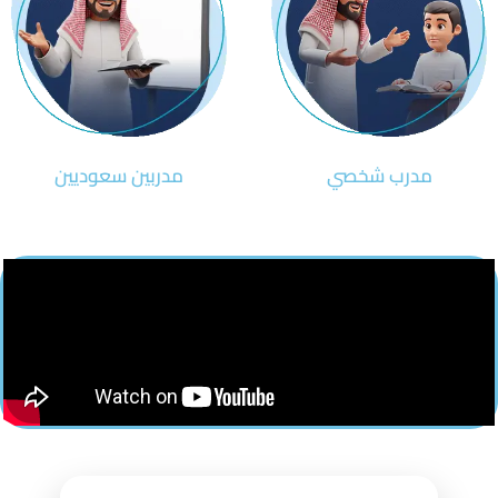
مدرب شخصي
مدربين سعوديين