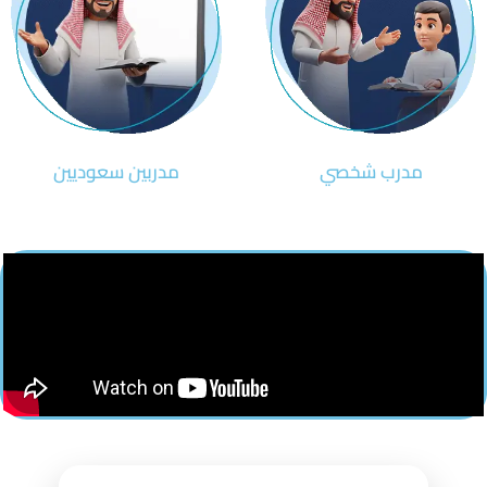
مدرب شخصي
مدربين سعوديين