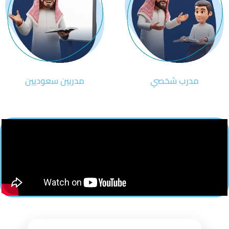
مدرب شخصي
مدربين سعوديين