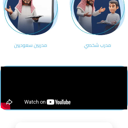
مدرب شخصي
مدربين سعوديين