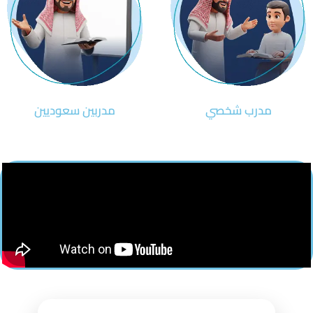
مدرب شخصي
مدربين سعوديين