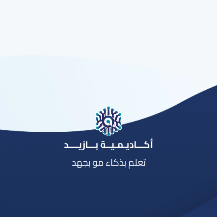
أكـــاديـمـيــة بـــازيــــد
تعلم بذكاء مو بجهد