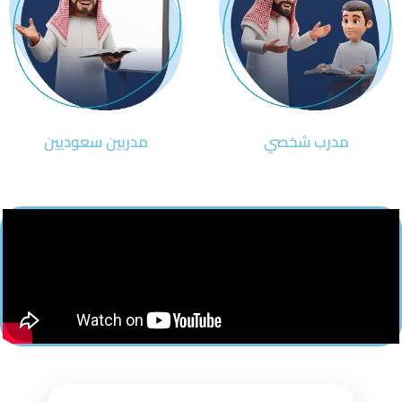
مدرب شخصي
مدربين سعوديين