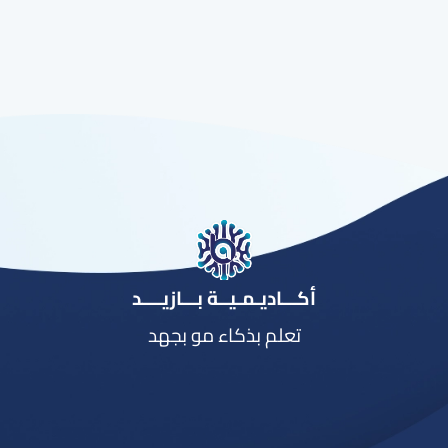
أكـــاديـمـيــة بـــازيــــد
تعلم بذكاء مو بجهد