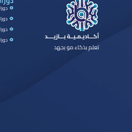
دورات
دورا
دورا
دورا
أكـــاديـمـيــة بـــازيــــد
دورا
تعلم بذكاء مو بجهد