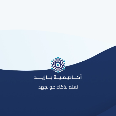
أكـــاديـمـيــة بـــازيــــد
تعلم بذكاء مو بجهد