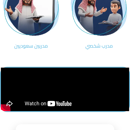
مدرب شخصي
مدربين سعوديين