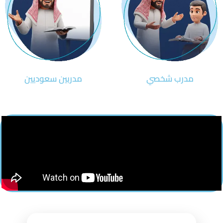
مدرب شخصي
مدربين سعوديين